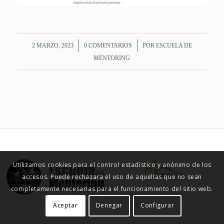
/
/
2 MARZO, 2023
0 COMENTARIOS
POR
ESCUELA DE
MENTORING
Utilizamos cookies para el control estadístico y anónimo de los
accesos. Puede rechazara el uso de aquellas que no sean
© ESCUELA DE MENTORING 2015
AVISO LEGAL
TÉRMINOS Y CONDICIONES
completamente necesarias para el funcionamiento del sitio web.
POLÍTICA DE PRIVACIDAD
COOKIES
Aceptar
Denegar
Configurar