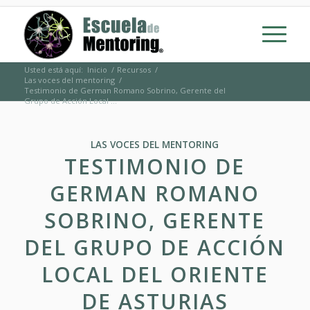
Usted está aquí:
Inicio
/
Recursos
/
Las voces del mentoring
/
Testimonio de German Romano Sobrino, Gerente del
Grupo de Acción Local ...
LAS VOCES DEL MENTORING
TESTIMONIO DE
GERMAN ROMANO
SOBRINO, GERENTE
DEL GRUPO DE ACCIÓN
LOCAL DEL ORIENTE
DE ASTURIAS