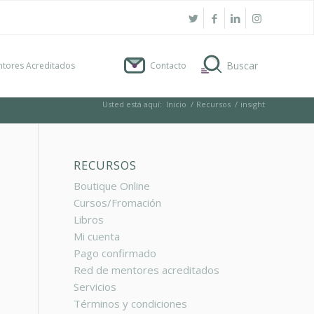
tores Acreditados
Contacto
Usted está aquí:
Inicio
/
Recursos
/
insight
RECURSOS
Boutique Online
Cursos/Fromación
Libros
Mi cuenta
Pago confirmado
Red de mentores acreditados
A
Servicios
Términos y condiciones