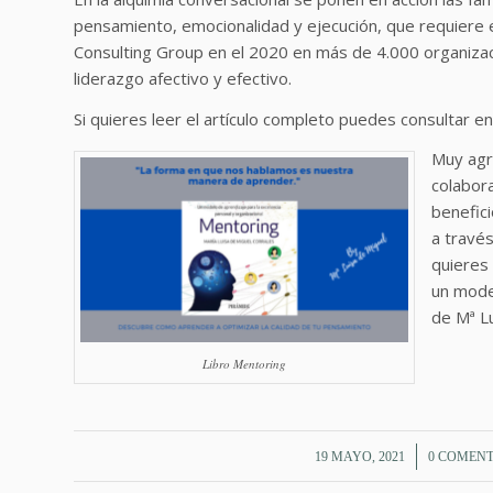
pensamiento, emocionalidad y ejecución, que requiere 
Consulting Group en el 2020 en más de 4.000 organizacio
liderazgo afectivo y efectivo.
Si quieres leer el artículo completo puedes consultar e
Muy agr
colabor
benefici
a travé
quieres 
un model
de Mª Lu
Libro Mentoring
/
/
19 MAYO, 2021
0 COMEN