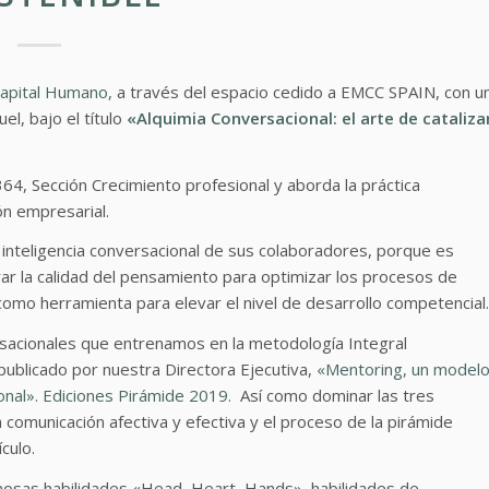
Capital Humano,
a través del espacio cedido a EMCC SPAIN, con u
el, bajo el título
«Alquimia Conversacional: el arte de cataliza
364, Sección Crecimiento profesional y aborda la práctica
n empresarial.
inteligencia conversacional de sus colaboradores, porque es
orar la calidad del pensamiento para optimizar los procesos de
como herramienta para elevar el nivel de desarrollo competencial.
rsacionales que entrenamos en la metodología Integral
publicado por nuestra Directora Ejecutiva,
«Mentoring, un model
ional». Ediciones Pirámide 2019.
Así como dominar las tres
comunicación afectiva y efectiva y el proceso de la pirámide
culo.
mosas habilidades «
Head, Heart, Hands
», habilidades de