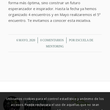
forma más óptima, sino construir un futuro
esperanzador e inspirador. Hasta la fecha ya hemos
organizado 4 encuentros y en Mayo realizaremos el 5º
encuentro. Te invitamos a conocer esta iniciativa.
/
/
6 MAYO, 2020
0 COMENTARIOS
POR
ESCUELA DE
MENTORING
Utilizamos cookies para el control estadístico y anónimo de los
accesos. Puede rechazara el uso de aquellas que no sean
© ESCUELA DE MENTORING 2015
AVISO LEGAL
TÉRMINOS Y CONDICIONES