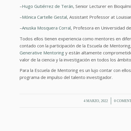
–
Hugo Gutiérrez de Terán
,
Senior Lecturer en Bioquím
–
Mónica Cartelle Gestal
, Assistant Professor at Louisia
–
Anuska Mosquera Corral
,
Profesora en Universidad de
Todos ellos tienen experiencia como mentores en dife
contado con la participación de la Escuela de Mentorin
Generative Mentoring
y están altamente comprometidos c
valor de la ciencia y la investigación en todos los ámbito
Para la Escuela de Mentoring es un lujo contar con ellos
programa de impulso del talento investigador.
/
/
4 MARZO, 2022
0 COMEN