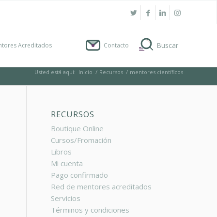
tores Acreditados
Contacto
Usted está aquí:
Inicio
/
Recursos
/
mentores científicos
RECURSOS
Boutique Online
Cursos/Fromación
Libros
Mi cuenta
Pago confirmado
Red de mentores acreditados
Servicios
Términos y condiciones