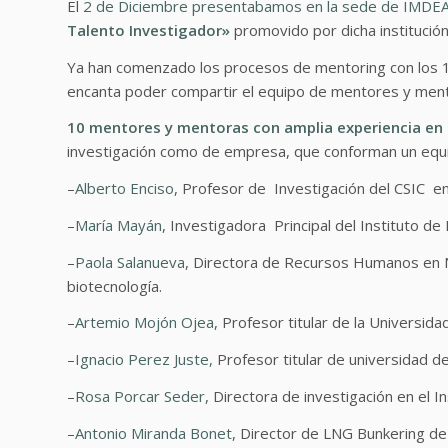
El
2 de Diciembre presentabamos en la sede de IMDEA
Talento Investigador»
promovido por dicha institución
Ya han comenzado los procesos de mentoring con los 
encanta poder compartir el equipo de mentores y mento
10 mentores y mentoras con amplia experiencia en e
investigación como de empresa, que conforman un equipo
–
Alberto Enciso
,
Profesor de Investigación del CSIC en
–
María Mayán
, Investigadora Principal del Instituto d
–
Paola Salanueva
,
Directora de Recursos Humanos en N
biotecnología.
–
Artemio Mojón Ojea
,
Profesor titular de la Universida
–
Ignacio Perez Juste,
Profesor titular de universidad d
–
Rosa Porcar Seder
,
Directora de investigación en el I
–
Antonio Miranda Bonet
,
Director de LNG Bunkering de