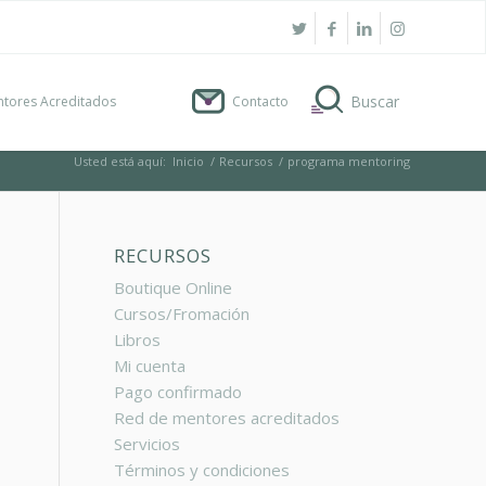
tores Acreditados
Contacto
Usted está aquí:
Inicio
/
Recursos
/
programa mentoring
RECURSOS
Boutique Online
Cursos/Fromación
Libros
Mi cuenta
Pago confirmado
Red de mentores acreditados
Servicios
Términos y condiciones