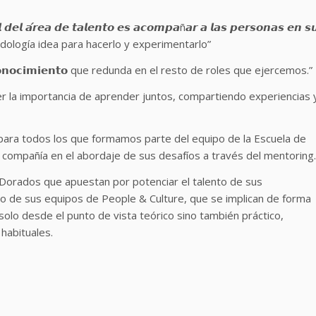
𝙡 𝙙𝙚𝙡 𝙖́𝙧𝙚𝙖 𝙙𝙚 𝙩𝙖𝙡𝙚𝙣𝙩𝙤 𝙚𝙨 𝙖𝙘𝙤𝙢𝙥𝙖ñ𝙖𝙧 𝙖 𝙡𝙖𝙨 𝙥𝙚𝙧𝙨𝙤𝙣𝙖𝙨 𝙚𝙣 𝙨
s la metodología idea para hacerlo y experimentarlo”
𝗼𝗰𝗶𝗺𝗶𝗲𝗻𝘁𝗼 que redunda en el resto de roles que ejercemos.”
r la importancia de aprender juntos, compartiendo experiencias 
a para todos los que formamos parte del equipo de la Escuela de
compañía en el abordaje de sus desafíos a través del mentoring.
Dorados que apuestan por potenciar el talento de sus
so de sus equipos de People & Culture, que se implican de forma
solo desde el punto de vista teórico sino también práctico,
 habituales.