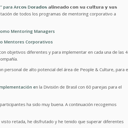
”
para A𝗿𝗰𝗼𝘀 D𝗼𝗿𝗮𝗱𝗼𝘀
𝗮𝗹𝗶𝗻𝗲𝗮𝗱𝗼 𝗰𝗼𝗻 𝘀𝘂 𝗰𝘂𝗹𝘁𝘂𝗿𝗮 𝘆 𝘀𝘂𝘀
ementación de todos los programas de mentoring corporativo a
omo Mentoring Managers
 Mentores Corporativos
con objetivos diferentes y para implementar en cada una de las 4
compañía.
on personal de alto potencial del área de People & Culture, para e
implementación e
n la División de Brasil con 60 parejas para el
2 participantes ha sido muy buena. A continuación recogemos
e me he visto retada, he disfrutado y he tenido que superar diferentes