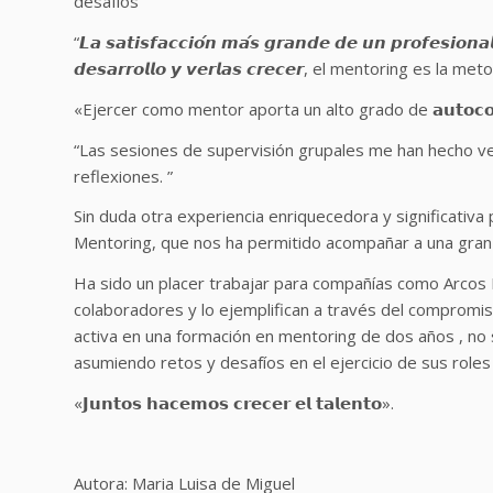
desafíos”
“𝙇𝙖 𝙨𝙖𝙩𝙞𝙨𝙛𝙖𝙘𝙘𝙞𝙤́𝙣 𝙢𝙖́𝙨 𝙜𝙧𝙖𝙣𝙙𝙚 𝙙𝙚 𝙪𝙣 𝙥𝙧𝙤𝙛𝙚𝙨𝙞𝙤𝙣𝙖
𝙙𝙚𝙨𝙖𝙧𝙧𝙤𝙡𝙡𝙤 𝙮 𝙫𝙚𝙧𝙡𝙖𝙨 𝙘𝙧𝙚𝙘𝙚𝙧, el mentoring e
«Ejercer como mentor aporta un alto grado de 𝗮𝘂𝘁𝗼𝗰𝗼
“Las sesiones de supervisión grupales me han hecho ve
reflexiones. ”
Sin duda otra experiencia enriquecedora y significativ
Mentoring, que nos ha permitido acompañar a una gran 
Ha sido un placer trabajar para compañías como Arcos 
colaboradores y lo ejemplifican a través del compromi
activa en una formación en mentoring de dos años , no 
asumiendo retos y desafíos en el ejercicio de sus roles
«𝗝𝘂𝗻𝘁𝗼𝘀 𝗵𝗮𝗰𝗲𝗺𝗼𝘀 𝗰𝗿𝗲𝗰𝗲𝗿 𝗲𝗹 𝘁𝗮𝗹𝗲𝗻𝘁𝗼».
Autora: Maria Luisa de Miguel