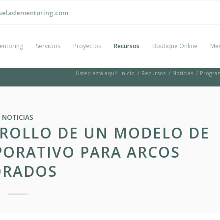
ueladementoring.com
entoring
Servicios
Proyectos
Recursos
Boutique Online
Men
Usted está aquí:
Inicio
/
Recursos
/
Noticias
/
Program
NOTICIAS
ROLLO DE UN MODELO DE
ORATIVO PARA ARCOS
ORADOS