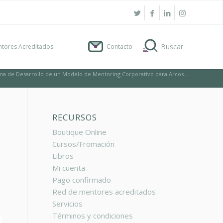
tores Acreditados
Contacto
a de Desarrollo de un Modelo de Mentoring Corporativo para Arcos...
RECURSOS
Boutique Online
Cursos/Fromación
Libros
Mi cuenta
Pago confirmado
Red de mentores acreditados
Servicios
Términos y condiciones