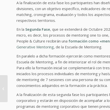
A la finalización de esta fase los participantes han d
divisiones, con un objetivo específico, indicadores de r
matching, cronograma, evaluación y todos los aspectos 
respectivos territorios.
En la
Segunda Fase
, que se extenderá de Octubre 202
micro, es decir, los procesos de mentoring one to one
People & Culture recibirán una
formación como «ment
Generative Mentoring
, de la Escuela de Mentoring.
En paralelo a dicha formación ejercerán como mentores
Escuela de Mentoring, a fin de interiorizar el rol de men
Para ello la formación inicial se complementará con tre
iniciados los procesos individuales de mentoring y hasta
de mentoring de 7 sesiones con una persona de su com
21 Febrero 2024
conocimientos adquiridos en la formación a la práctica.
Conferencia «La
diversidad
A la finalización de esta segunda fase los participante
motivacional en el
corporativo y estarán en disposición de acompañar a lo
proceso de coaching...
programas de mentoring corporativo que tienen previst