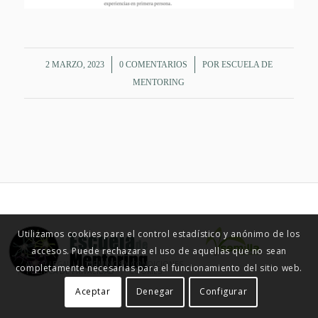
/
/
2 MARZO, 2023
0 COMENTARIOS
POR
ESCUELA DE
MENTORING
Utilizamos cookies para el control estadístico y anónimo de los
accesos. Puede rechazara el uso de aquellas que no sean
© ESCUELA DE MENTORING 2015
AVISO LEGAL
TÉRMINOS Y CONDICIONES
completamente necesarias para el funcionamiento del sitio web.
POLÍTICA DE PRIVACIDAD
COOKIES
Aceptar
Denegar
Configurar