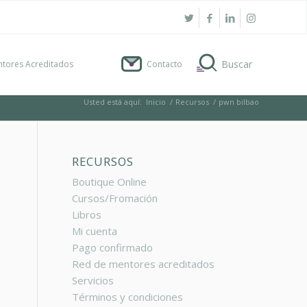
tores Acreditados
Contacto
Usted está aquí:
Inicio
/
Recursos
/
pwn bilbao
RECURSOS
Boutique Online
Cursos/Fromación
Libros
Mi cuenta
Pago confirmado
Red de mentores acreditados
Servicios
Términos y condiciones