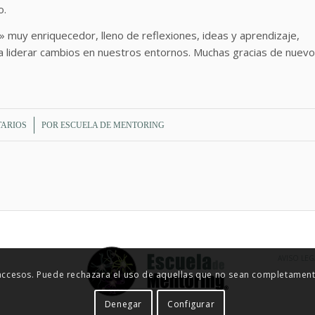
o.
muy enriquecedor, lleno de reflexiones, ideas y aprendizaje,
 liderar cambios en nuestros entornos. Muchas gracias de nuevo
TARIOS
POR
ESCUELA DE MENTORING
AVISO LEG
 accesos. Puede rechazara el uso de aquellas que no sean completamente
Denegar
Configurar