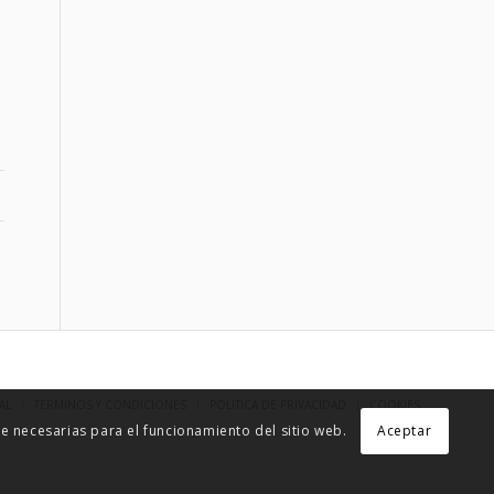
AL
TÉRMINOS Y CONDICIONES
POLÍTICA DE PRIVACIDAD
COOKIES
 necesarias para el funcionamiento del sitio web.
Aceptar