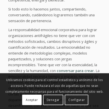
competencia, energía y bienestar.
Si todo esto lo hacemos juntos, compartiendo,
conversando, cuidándonos lograremos también una
sensación de pertenencia.
La responsabilidad emocional corporativa para lograr
organizaciones antifrágiles no tiene que ver con con
métodos sofisticados, cambios disruptivos y ágiles y
cuantificación de resultados. La emocionalidad no
entiende de metodologías complejas, modelos
paquetizados, y soluciones con jergas
incomprensibles. Tiene que ver con la esencialidad, la
sencillez y la humanidad, con
conversar para crear.
La
emocionalidad necesita tiempo y espacio, necesita de
Utilizamos cookies para el control estadístico y anónimo de los
reflexión, no se entiende bien con los cambios
accesos. Puede rechazara el uso de aquellas que no sean
disruptivos, las metodologías ágiles, las intervenciones
completamente necesarias para el funcionamiento del sitio web.
cortas y rápidas. No es cuestión de adrenalina y
dopamina. No tiene que ver con el hacer
Aceptar
Denegar
Configurar
desenfrenado, con esa necesidad de hacer lo que sea