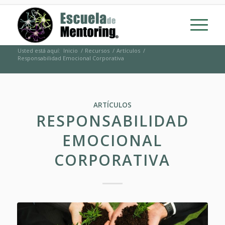
Usted está aquí:
Inicio
/
Recursos
/
Artículos
/
Responsabilidad Emocional Corporativa
ARTÍCULOS
RESPONSABILIDAD
EMOCIONAL
CORPORATIVA