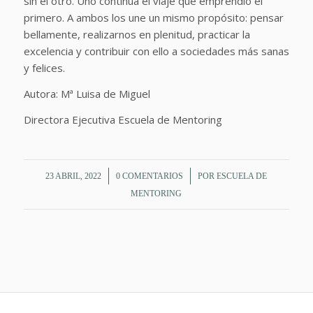
sin el otro. Uno continua el viaje que emprendió el
primero. A ambos los une un mismo propósito: pensar
bellamente, realizarnos en plenitud, practicar la
excelencia y contribuir con ello a sociedades más sanas
y felices.
Autora: Mª Luisa de Miguel
Directora Ejecutiva Escuela de Mentoring
/
/
23 ABRIL, 2022
0 COMENTARIOS
POR
ESCUELA DE
MENTORING