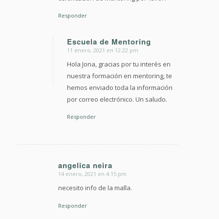
Responder
Escuela de Mentoring
11 enero, 2021 en 12:22 pm
Dice:
Hola Jona, gracias por tu interés en
nuestra formación en mentoring, te
hemos enviado toda la información
por correo electrónico. Un saludo.
Responder
angelica neira
14 enero, 2021 en 4:15 pm
Dice:
necesito info de la malla.
Responder