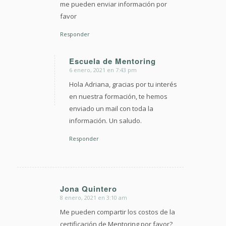
me pueden enviar información por
favor
Responder
Escuela de Mentoring
6 enero, 2021 en 7:43 pm
Dice:
Hola Adriana, gracias por tu interés
en nuestra formación, te hemos
enviado un mail con toda la
información. Un saludo.
Responder
Jona Quintero
8 enero, 2021 en 3:10 am
Dice:
Me pueden compartir los costos de la
certificación de Mentoring por favor?