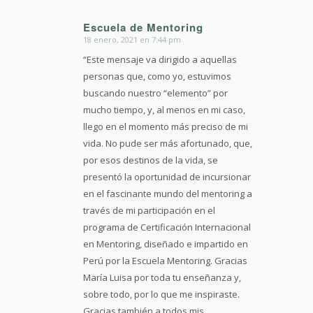
Escuela de Mentoring
18 enero, 2021 en 7:44 pm
Dice:
“Este mensaje va dirigido a aquellas
personas que, como yo, estuvimos
buscando nuestro “elemento” por
mucho tiempo, y, al menos en mi caso,
llego en el momento más preciso de mi
vida. No pude ser más afortunado, que,
por esos destinos de la vida, se
presentó la oportunidad de incursionar
en el fascinante mundo del mentoring a
través de mi participación en el
programa de Certificación Internacional
en Mentoring, diseñado e impartido en
Perú por la Escuela Mentoring. Gracias
María Luisa por toda tu enseñanza y,
sobre todo, por lo que me inspiraste.
Gracias también a todos mis