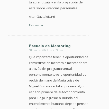
tu aprendizaje y en la proyección de
este sobre vivencias personales.
Aitor Gazteloiturri
Responder
Escuela de Mentoring
18 enero, 2021 en 7:39 pm
Dice:
Que importante tener la oportunidad de
convertirse en mentora o mentor ahora
a través del programa virtual,
personalmente tuve la oportunidad de
recibir de mano de Maria Luisa de
Miguel Corrales el taller presencial, un
espacio primero de autoconocimiento
para luego ingresar al mundo del
entendimiento humano, dejé de pensar