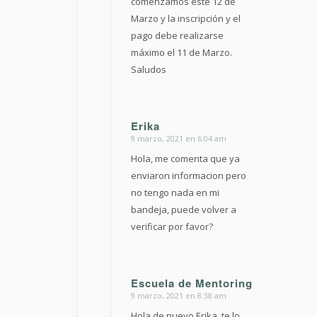
comenzamos este 12 de
Marzo y la inscripción y el
pago debe realizarse
máximo el 11 de Marzo.
Saludos
Erika
9 marzo, 2021 en 6:04 am
Dice:
Hola, me comenta que ya
enviaron informacion pero
no tengo nada en mi
bandeja, puede volver a
verificar por favor?
Escuela de Mentoring
9 marzo, 2021 en 8:38 am
Dice:
Hola de nuevo Erika, te lo