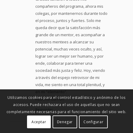
compañeros del programa, ahora mis
colegas, por mantenernos durante todo
el proceso, juntos y fuertes. Solo me
queda decir que la satisfacción más
grande de un mentor, es acompañar a
nuestros mentees a alcanzar su
potencial, muchas veces oculto, y así,
lograr ser un mejor ser humano, y por
ende, colaborar para tener una
sociedad más justa y feliz. Hoy, viendo
a través del espejo retrovisor de mi
vida, me siento en una total plenitud, y
en mi “elemento”.
Utilizamos cookies para el control estadístico y anónimo de los
Roberto Carrión
accesos. Puede rechazara el uso de aquellas que no sean
Responder
completamente necesarias para el funcionamiento del sitio web.
Aceptar
Denegar
Configurar