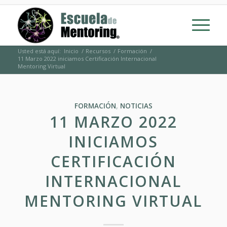
Usted está aquí:
Inicio
/
Recursos
/
Formación
/
11 Marzo 2022 iniciamos Certificación Internacional
Mentoring Virtual
FORMACIÓN
,
NOTICIAS
11 MARZO 2022
INICIAMOS
CERTIFICACIÓN
INTERNACIONAL
MENTORING VIRTUAL