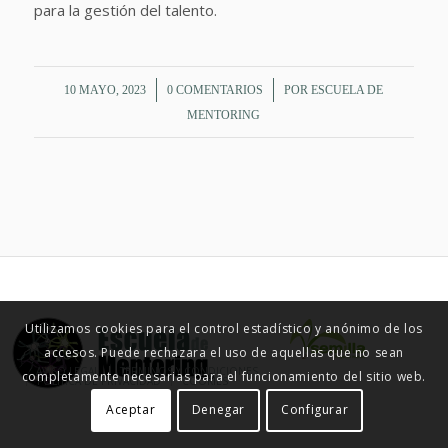
para la gestión del talento.
/
/
10 MAYO, 2023
0 COMENTARIOS
POR
ESCUELA DE
MENTORING
Utilizamos cookies para el control estadístico y anónimo de los
accesos. Puede rechazara el uso de aquellas que no sean
© ESCUELA DE MENTORING 2015
AVISO LEGAL
TÉRMINOS Y CONDICIONES
completamente necesarias para el funcionamiento del sitio web.
POLÍTICA DE PRIVACIDAD
COOKIES
Aceptar
Denegar
Configurar