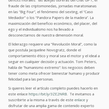
déficits morales: “las abejas obreras del Chat GPT
, el
fraude de las criptomonedas, jornadas maratonianas
en las “Big Four”, el fenómeno del
sexting,
el “Caso
Mediador”
o
los “Pandora Papers de la madera”
.
La
maximización del beneficio económico, del placer, del
ego y el individualismo nos ha llevado a
desconectarnos de nuestra dimensión moral.
El liderazgo requiere una “Revolución Moral”, como la
que postula Jacqueline Novogratz
, donde el
comportamiento ético y moral sea el motor y el ideal a
seguir en cualquier decisión y actuación. Tom Peters,
habla de “humanismo extremo”
: los negocios deben
tener como meta ofrecer bienestar humano y producir
felicidad para las personas.
Si quieres leer el artículo completo puedes hacerlo en
este enlace
https://bit.ly/3ZE2NRB
. Te invitamos a
suscribirte a la misma a través de este
enlace
y
disfrutar de una amplia gama de contenido experto