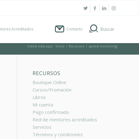
tores Acreditados
Contacto
Usted está aquí:
Inicio
/
Recursos
/
speed mentoring
RECURSOS
Boutique Online
Cursos/Fromación
Libros
Mi cuenta
Pago confirmado
Red de mentores acreditados
Servicios
Términos y condiciones