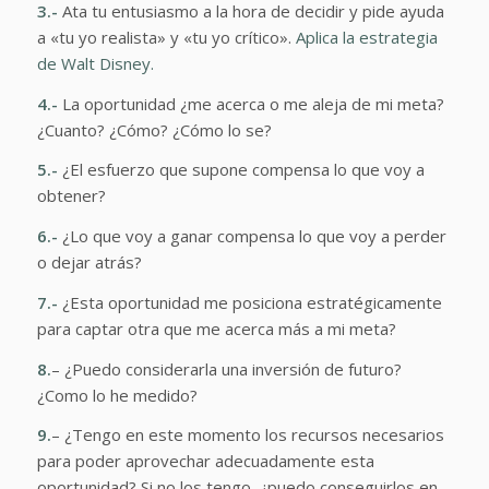
3.-
Ata tu entusiasmo a la hora de decidir y pide ayuda
a «tu yo realista» y «tu yo crítico».
Aplica la estrategia
de Walt Disney.
4.-
La oportunidad ¿me acerca o me aleja de mi meta?
¿Cuanto? ¿Cómo? ¿Cómo lo se?
5.-
¿El esfuerzo que supone compensa lo que voy a
obtener?
6.-
¿Lo que voy a ganar compensa lo que voy a perder
o dejar atrás?
7.-
¿Esta oportunidad me posiciona estratégicamente
para captar otra que me acerca más a mi meta?
8.
– ¿Puedo considerarla una inversión de futuro?
¿Como lo he medido?
9.
– ¿Tengo en este momento los recursos necesarios
para poder aprovechar adecuadamente esta
oportunidad? Si no los tengo, ¿puedo conseguirlos en