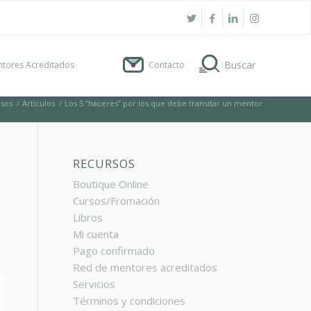
tores Acreditados
Contacto
sos
/
Artículos
/
Los 5 “haceres” por los que debe transitar un mentor
RECURSOS
Boutique Online
Cursos/Fromación
Libros
Mi cuenta
Pago confirmado
Red de mentores acreditados
Servicios
Términos y condiciones