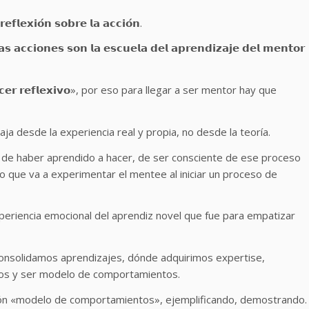
𝗲𝗳𝗹𝗲𝘅𝗶𝗼́𝗻 𝘀𝗼𝗯𝗿𝗲 𝗹𝗮 𝗮𝗰𝗰𝗶𝗼́𝗻.
𝗻𝗲𝘀 𝘀𝗼𝗻 𝗹𝗮 𝗲𝘀𝗰𝘂𝗲𝗹𝗮 𝗱𝗲𝗹 𝗮𝗽𝗿𝗲𝗻𝗱𝗶𝘇𝗮𝗷𝗲 𝗱𝗲𝗹 𝗺𝗲𝗻𝘁𝗼𝗿
𝗿 𝗿𝗲𝗳𝗹𝗲𝘅𝗶𝘃𝗼», por eso para llegar a ser mentor hay que
trabaja desde la experiencia real y propia, no desde la teoría.
 de haber aprendido a hacer, de ser consciente de ese proceso
 que va a experimentar el mentee al iniciar un proceso de
eriencia emocional del aprendiz novel que fue para empatizar
nde consolidamos aprendizajes, dónde adquirimos expertise,
tros y ser modelo de comportamientos.
imensión «modelo de comportamientos», ejemplificando, demostrando.