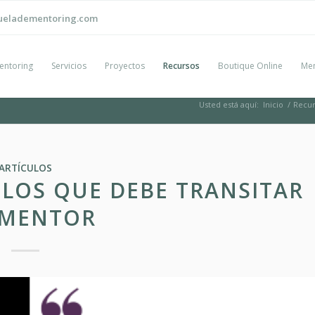
ueladementoring.com
entoring
Servicios
Proyectos
Recursos
Boutique Online
Men
Usted está aquí:
Inicio
/
Recur
ARTÍCULOS
 LOS QUE DEBE TRANSITAR
 MENTOR