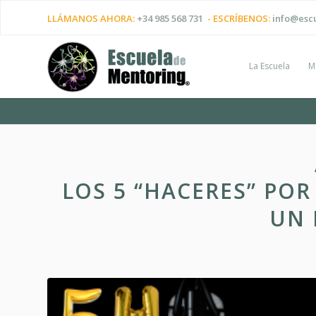
LLÁMANOS AHORA:
+34 985 568 731
- ESCRÍBENOS:
info@esc
La Escuela
M
LOS 5 “HACERES” POR
UN