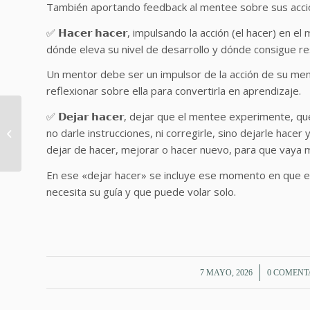
También aportando feedback al mentee sobre sus acci
✅ 𝗛𝗮𝗰𝗲𝗿 𝗵𝗮𝗰𝗲𝗿, impulsando la acción (el hacer) 
dónde eleva su nivel de desarrollo y dónde consigue re
Un mentor debe ser un impulsor de la acción de su men
reflexionar sobre ella para convertirla en aprendizaje.
«El mentoring es un
✅ 𝗗𝗲𝗷𝗮𝗿 𝗵𝗮𝗰𝗲𝗿, dejar que el mentee experimente, 
proceso de desarrollo
no darle instrucciones, ni corregirle, sino dejarle hac
orgánico y no
dejar de hacer, mejorar o hacer nuevo, para que vaya 
mecánico»
En ese «dejar hacer» se incluye ese momento en que e
necesita su guía y que puede volar solo.
/
/
7 MAYO, 2026
0 COMENT