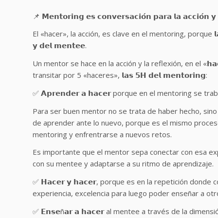
📌 𝗠𝗲𝗻𝘁𝗼𝗿𝗶𝗻𝗴 𝗲𝘀 𝗰𝗼𝗻𝘃𝗲𝗿𝘀𝗮𝗰𝗶𝗼́𝗻 𝗽𝗮𝗿𝗮 𝗹𝗮 𝗮𝗰𝗰𝗶𝗼́𝗻 𝘆 𝗿
El «hacer», la acción, es clave en el mentoring, porque 𝗹𝗮𝘀 𝗮𝗰𝗰𝗶
𝘆 𝗱𝗲𝗹 𝗺𝗲𝗻𝘁𝗲𝗲.
Un mentor se hace en la acción y la reflexión, en el «𝗵𝗮𝗰
transitar por 5 «haceres», 𝗹𝗮𝘀 𝟱𝗛 𝗱𝗲𝗹 𝗺𝗲𝗻𝘁𝗼𝗿𝗶𝗻𝗴:
✅ 𝗔𝗽𝗿𝗲𝗻𝗱𝗲𝗿 𝗮 𝗵𝗮𝗰𝗲𝗿 porque en el mentoring se 
Para ser buen mentor no se trata de haber hecho, sino
de aprender ante lo nuevo, porque es el mismo proceso
mentoring y enfrentrarse a nuevos retos.
Es importante que el mentor sepa conectar con esa exp
con su mentee y adaptarse a su ritmo de aprendizaje.
✅ 𝗛𝗮𝗰𝗲𝗿 𝘆 𝗵𝗮𝗰𝗲𝗿, porque es en la repetición do
experiencia, excelencia para luego poder enseñar a o
✅ 𝗘𝗻𝘀𝗲ñ𝗮𝗿 𝗮 𝗵𝗮𝗰𝗲𝗿 al mentee a través de la d