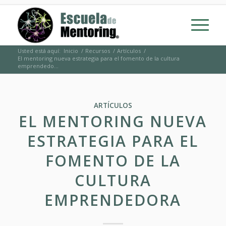
Usted está aquí:
Inicio
/
Recursos
/
Artículos
/
El mentoring nueva estrategia para el fomento de la cultura
emprendedo...
ARTÍCULOS
EL MENTORING NUEVA
ESTRATEGIA PARA EL
FOMENTO DE LA
CULTURA
EMPRENDEDORA