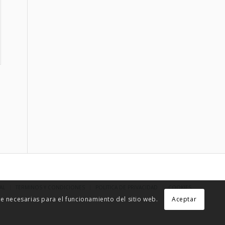
AL
TÉRMINOS Y CONDICIONES
POLÍTICA DE PRIVACIDAD
COOKIES
 necesarias para el funcionamiento del sitio web.
Aceptar