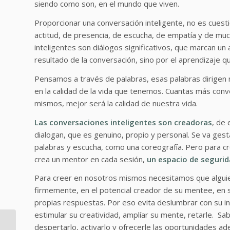
siendo como son, en el mundo que viven.
Proporcionar una conversación inteligente, no es cues
actitud, de presencia, de escucha, de empatía y de much
inteligentes son diálogos significativos, que marcan un
resultado de la conversación, sino por el aprendizaje q
Pensamos a través de palabras, esas palabras dirigen 
en la calidad de la vida que tenemos. Cuantas más con
mismos, mejor será la calidad de nuestra vida.
Las conversaciones inteligentes son creadoras
, de
dialogan, que es genuino, propio y personal. Se va ges
palabras y escucha, como una coreografía. Pero para cr
crea un mentor en cada sesión,
un espacio de segurida
Para creer en nosotros mismos necesitamos que alguie
firmemente, en el potencial creador de su mentee, en s
propias respuestas. Por eso evita deslumbrar con su int
estimular su creatividad, amplíar su mente, retarle. Sa
11 de Julio
despertarlo, activarlo y ofrecerle las oportunidades ad