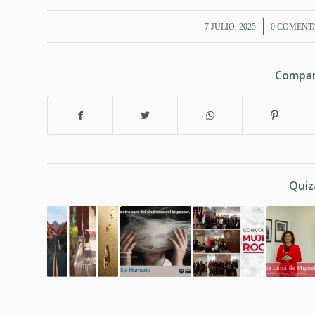
/
/
7 JULIO, 2025
0 COMENT
Compar
Quiz