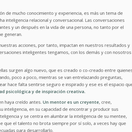
tión de mucho conocimiento y experiencia, es más un tema de
a inteligencia relacional y conversacional. Las conversaciones
 antes y un después en la vida de una persona, no tanto por el
ue generan.
nuestras acciones, por tanto, impactan en nuestros resultados y
versaciones inteligentes tengamos, con los demás y con nosotros
 ellas surgen algo nuevo, que es creado o co-creado entre quiene
tando, poco a poco, mientras se van entrelazando preguntas,
ear hace falta sentirse seguro e inspirado y ese es el espacio qu
d psicológica y de inspiración creativa.
n haya creído antes.
Un mentor es un creyente
, cree,
u inteligencia, en su capacidad de encontrar y producir sus
eligencia y se centra en alumbrar la inteligencia de su mentee,
be que el talento no brota siempre por sí solo, a veces hay que
ecuadas para desarrollarlo.