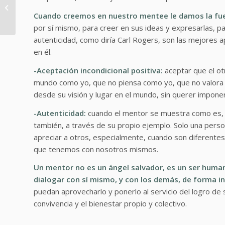
«Comunidad de
Aprendizaje»
Cuando creemos en nuestro mentee le damos la fuer
#Mentores en
por sí mismo, para creer en sus ideas y expresarlas, par
Certificación
autenticidad, como diría Carl Rogers, son las mejores 
en él.
-Aceptación incondicional positiva:
aceptar que el ot
mundo como yo, que no piensa como yo, que no valora 
desde su visión y lugar en el mundo, sin querer imponer
-Autenticidad:
cuando el mentor se muestra como es, e
también, a través de su propio ejemplo. Solo una perso
apreciar a otros, especialmente, cuando son diferentes
que tenemos con nosotros mismos.
Un mentor no es un ángel salvador, es un ser human
dialogar con sí mismo, y con los demás, de forma i
puedan aprovecharlo y ponerlo al servicio del logro de s
convivencia y el bienestar propio y colectivo.