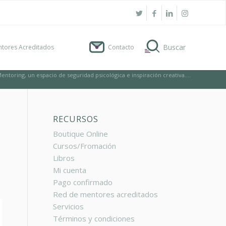
tores Acreditados
Contacto
entoring, un espacio de seguridad psicológica e inspiración creativa....
RECURSOS
Boutique Online
Cursos/Fromación
Libros
Mi cuenta
Pago confirmado
Red de mentores acreditados
Servicios
Términos y condiciones