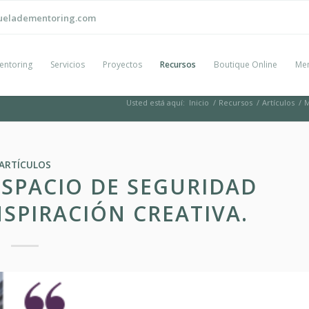
ueladementoring.com
entoring
Servicios
Proyectos
Recursos
Boutique Online
Men
Usted está aquí:
Inicio
/
Recursos
/
Artículos
/
M
ARTÍCULOS
SPACIO DE SEGURIDAD
NSPIRACIÓN CREATIVA.