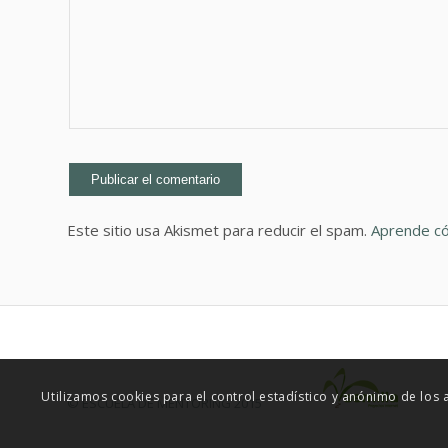
Este sitio usa Akismet para reducir el spam.
Aprende có
Utilizamos cookies para el control estadístico y anónimo de los
© ESCUELA DE MENTORING 2015