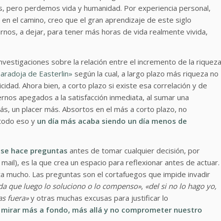
es, pero perdemos vida y humanidad. Por experiencia personal,
n el camino, creo que el gran aprendizaje de este siglo
arnos, a dejar, para tener más horas de vida realmente vivida,
nvestigaciones sobre la relación entre el incremento de la riquez
aradoja de Easterlin»
según la cual, a largo plazo más riqueza no
cidad. Ahora bien, a corto plazo si existe esa correlación y de
rnos apegados a la satisfacción inmediata, al sumar una
s, un placer más. Absortos en el más a corto plazo, no
 todo eso y
un día más acaba siendo un día menos de
 se hace preguntas
antes de tomar cualquier decisión, por
mail), es la que crea un espacio para reflexionar antes de actuar.
a mucho. Las preguntas son el cortafuegos que impide invadir
da que luego lo soluciono o lo compenso»
,
«del si no lo hago yo,
as fuera»
y otras muchas excusas para justificar lo
 mirar más a fondo, más allá y no comprometer nuestro