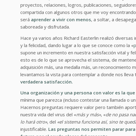
proyectos, relaciones, logros, publicaciones, seguidor
compartida con algunos otros que me voy encontrando e
será
aprender a vivir con menos
, a soltar, a desapeg
saboreada y disfrutada.
Hace ya varios años Richard Easterlin realizó diversas i
y la felicidad, dando lugar a lo que se conoce como la «
p
supone un incremento en nuestra satisfacción vital y feli
esto es de lo que se aprovecha el sistema, de mantene
adquisición más, una medalla más, un reconocimiento má
levantamos la vista para contemplar a donde nos lleva
verdadera satisfacción.
Una organización y una persona con valor es la que
mínima que parezca (incluso contestar una llamada o un 
Hacernos preguntas requiere valor pero también aport
nuestra vida del virus del «
más y más»
, «
de no pasa na
lo hará otro»
, del
«el sistema funciona así, sino te qued
injustificable.
Las preguntas nos permiten parar para