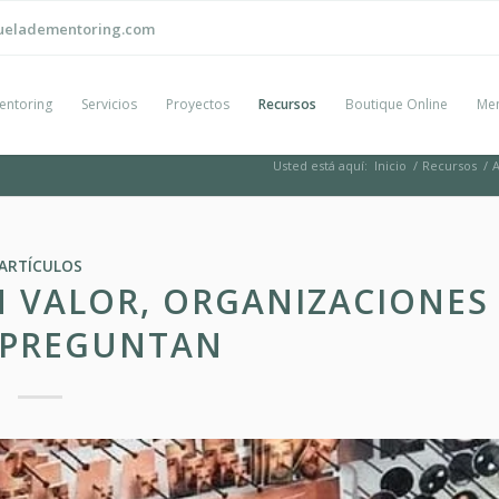
ueladementoring.com
entoring
Servicios
Proyectos
Recursos
Boutique Online
Men
Usted está aquí:
Inicio
/
Recursos
/
A
ARTÍCULOS
 VALOR, ORGANIZACIONES
 PREGUNTAN