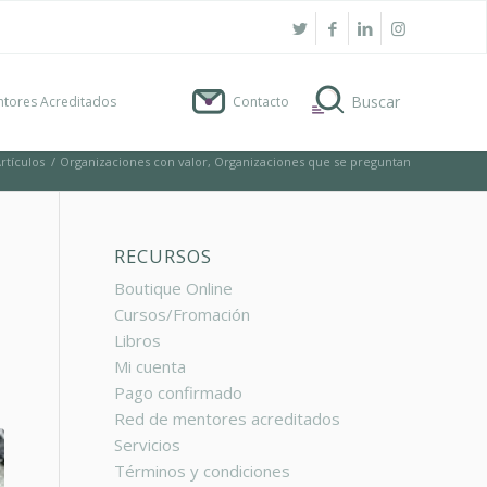
tores Acreditados
Contacto
rtículos
/
Organizaciones con valor, Organizaciones que se preguntan
RECURSOS
Boutique Online
Cursos/Fromación
Libros
Mi cuenta
Pago confirmado
Red de mentores acreditados
Servicios
Términos y condiciones