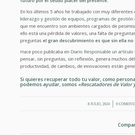
futuro por el seudo placer del presente.
En los últimos 5 años he trabajado con muy diferentes
liderazgo y gestión de equipos
,
programas de gestión 
que me encuentro son ambientes cargados de pesimismo
ello está una pérdida de valores, una falta de pregunta
preguntas
el gran descubrimiento es que
sin ella n
Hace poco publicaba en
Diario Responsable un artículo
pensar, sin preguntas, sin reflexión, genera muchos déf
productividad, de cambios, de innovaciones están gene
Si quieres recuperar todo tu valor, como persona
podemos ayudar, somos
«Rescatadores de Valor 
/
/
8 JULIO, 2024
0 COMENT
Compar