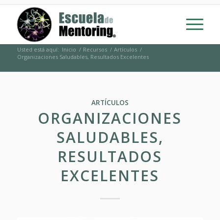
Usted está aquí:
Inicio
/
Recursos
/
Artículos
/
Organizaciones Saludables, Resultados Excelentes
ARTÍCULOS
ORGANIZACIONES
SALUDABLES,
RESULTADOS
EXCELENTES