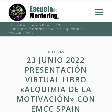
Usted está aquí:
Inicio
/
Recursos
/
Noticias
/
23 Junio 2022 Presentación virtual Libro «Alquimia de la
Motivación» con...
NOTICIAS
23 JUNIO 2022
PRESENTACIÓN
VIRTUAL LIBRO
«ALQUIMIA DE LA
MOTIVACIÓN» CON
EMCC SPAIN