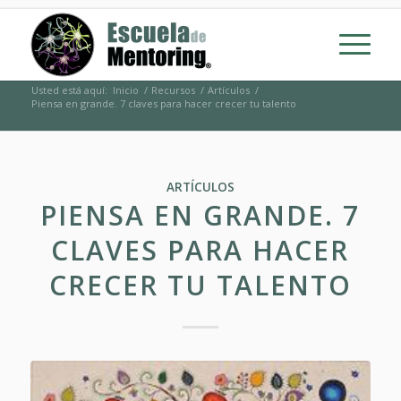
Usted está aquí:
Inicio
/
Recursos
/
Artículos
/
Piensa en grande. 7 claves para hacer crecer tu talento
ARTÍCULOS
PIENSA EN GRANDE. 7
CLAVES PARA HACER
CRECER TU TALENTO