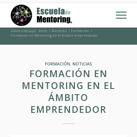
Usted está aquí:
Inicio
/
Recursos
/
Formación
/
Formación en Mentoring en el ámbito emprendedor
FORMACIÓN
,
NOTICIAS
FORMACIÓN EN
MENTORING EN EL
ÁMBITO
EMPRENDEDOR