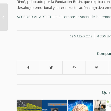
Rimé, publicado por la Fundación Botin, que explica con 
desahogo emocional y la reestructuración cognitiva emo
6 niveles para
ACCEDER AL ARTICULO El compartir social de las emoc
experimentar una
motivación óptima
/
/
12 MARZO, 2019
0 COMEN
Compar
Quiz