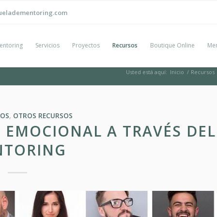
ueladementoring.com
entoring
Servicios
Proyectos
Recursos
Boutique Online
Men
Usted está aquí:
Inicio
/
Recursos
OS
,
OTROS RECURSOS
 EMOCIONAL A TRAVÉS DEL
NTORING