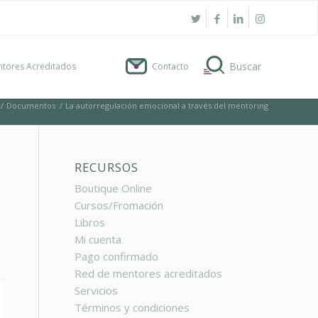
tores Acreditados
Contacto
/
Documentos
/
La autorregulación emocional a través del mentoring
RECURSOS
Boutique Online
Cursos/Fromación
Libros
Mi cuenta
Pago confirmado
Red de mentores acreditados
Servicios
Términos y condiciones