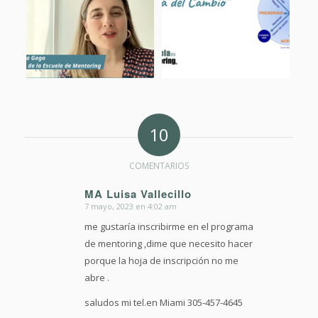
10
COMENTARIOS
MA Luisa Vallecillo
7 mayo, 2023 en 4:02 am
Dice:
me gustaría inscribirme en el programa
de mentoring ,dime que necesito hacer
porque la hoja de inscripción no me
abre .
saludos mi tel.en Miami 305-457-4645