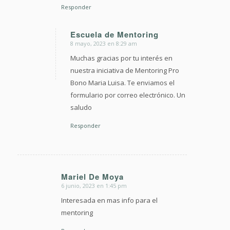
Responder
Escuela de Mentoring
8 mayo, 2023 en 8:29 am
Dice:
Muchas gracias por tu interés en
nuestra iniciativa de Mentoring Pro
Bono Maria Luisa. Te enviamos el
formulario por correo electrónico. Un
saludo
Responder
Mariel De Moya
6 junio, 2023 en 1:45 pm
Dice:
Interesada en mas info para el
mentoring