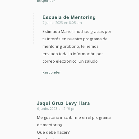
Responder
Escuela de Mentoring
7 junio, 2023 en 8:05 am
Dice:
Estimada Mariel, muchas gracias por
tu interés en nuestro programa de
mentoring probono, te hemos
enviado toda la información por
correo electrónico. Un saludo
Responder
Jaqui Gruz Levy Hara
6 junio, 2023 en 2:40 pm
Dice:
Me gustaría inscribirme en el programa
de mentoring.
Que debe hacer?