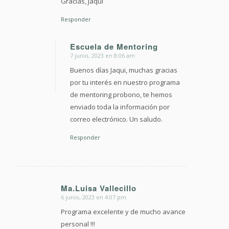
Gracias, Jaqui
Responder
Escuela de Mentoring
7 junio, 2023 en 8:06 am
Dice:
Buenos días Jaqui, muchas gracias
por tu interés en nuestro programa
de mentoring probono, te hemos
enviado toda la información por
correo electrónico. Un saludo.
Responder
Ma.Luisa Vallecillo
6 junio, 2023 en 4:07 pm
Dice:
Programa excelente y de mucho avance
personal !!!