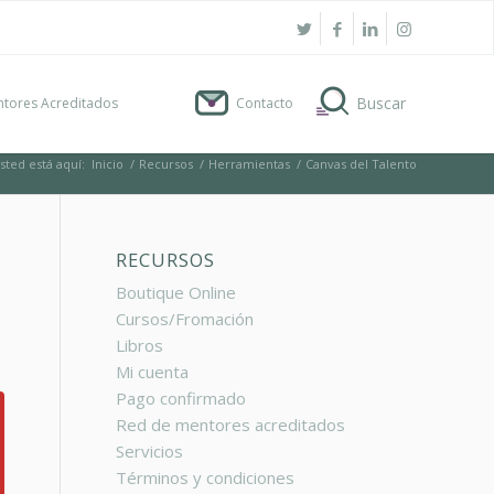
tores Acreditados
Contacto
sted está aquí:
Inicio
/
Recursos
/
Herramientas
/
Canvas del Talento
RECURSOS
Boutique Online
Cursos/Fromación
Libros
Mi cuenta
Pago confirmado
Red de mentores acreditados
Servicios
Términos y condiciones