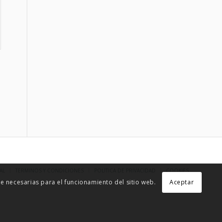
AL
TÉRMINOS Y CONDICIONES
POLÍTICA DE PRIVACIDAD
COOKIES
 necesarias para el funcionamiento del sitio web.
Aceptar