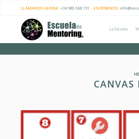
LLÁMANOS AHORA:
+34 985 568 731
- ESCRÍBENOS:
info@esc
La Escuela
M
H
CANVAS 