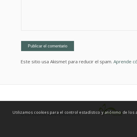
Este sitio usa Akismet para reducir el spam.
Aprende có
Utilizamos cookies para el control estadístico y anónimo de los
© ESCUELA DE MENTORING 2015