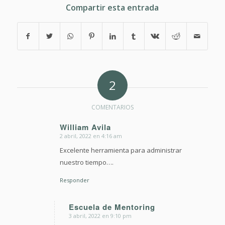
Compartir esta entrada
2
COMENTARIOS
William Avila
2 abril, 2022 en 4:16 am
Dice:
Excelente herramienta para administrar
nuestro tiempo….
Responder
Escuela de Mentoring
3 abril, 2022 en 9:10 pm
Dice: