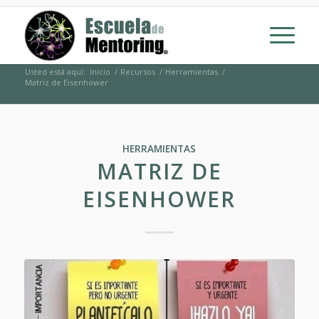
Usted está aquí:
Inicio
/
Recursos
/
Herramientas
/
Matriz de Eisenhower
HERRAMIENTAS
MATRIZ DE
EISENHOWER