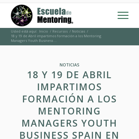
Usted está aquí:
Inicio
/
Recursos
/
Noticias
/
18 y 19 de Abril impartimos formación a los Mentoring
Managers Youth Business ...
NOTICIAS
18 Y 19 DE ABRIL
IMPARTIMOS
FORMACIÓN A LOS
MENTORING
MANAGERS YOUTH
BUSINESS SPAIN EN