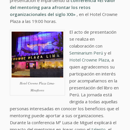
presentación e impartiendo la
conferencia «El valor
del mentoring para afrontar los retos
organizacionales del siglo XXI»
, en el Hotel Crowne
Plaza a las 19:00 horas.
El acto de presentación
se realiza en
colaboración con
Seminarium Perú
y el
Hotel Crowne Plaza
, a
quien agradecemos su
participación en interés
por acompañarnos en la
Hotel Crowne Plaza Lima-
presentación del libro en
Miraflores
Perú. La jornada está
dirigida a todas aquellas
personas interesadas en conocer los beneficios que el
mentoring puede aportar a sus organizaciones.
Durante la conferencia Mª Luisa de Miguel explicará el
impacto del mentoring en áreas como el
talento
, el