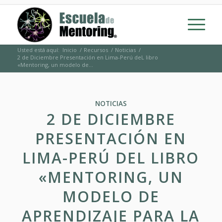
Usted está aquí:
Inicio
/
Recursos
/
Noticias
/
2 de Diciembre Presentación en Lima-Perú deL libro
«Mentoring, un modelo de...
NOTICIAS
2 DE DICIEMBRE
PRESENTACIÓN EN
LIMA-PERÚ DEL LIBRO
«MENTORING, UN
MODELO DE
APRENDIZAJE PARA LA