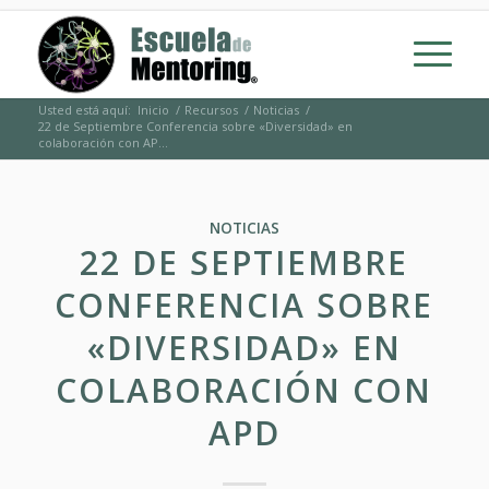
Usted está aquí:
Inicio
/
Recursos
/
Noticias
/
22 de Septiembre Conferencia sobre «Diversidad» en
colaboración con AP...
NOTICIAS
22 DE SEPTIEMBRE
CONFERENCIA SOBRE
«DIVERSIDAD» EN
COLABORACIÓN CON
APD