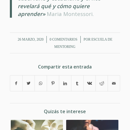
revelará qué y cómo quiere
aprender»
Maria Montessori.
/
/
26 MARZO, 2020
0 COMENTARIOS
POR
ESCUELA DE
MENTORING
Compartir esta entrada
Quizás te interese