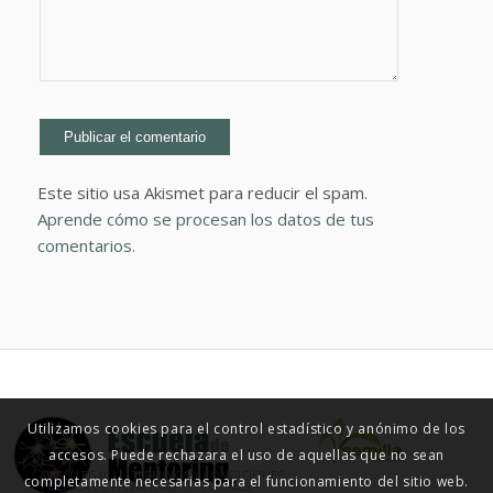
Este sitio usa Akismet para reducir el spam.
Aprende cómo se procesan los datos de tus
comentarios.
Utilizamos cookies para el control estadístico y anónimo de los
accesos. Puede rechazara el uso de aquellas que no sean
© ESCUELA DE MENTORING 2015
AVISO LEGAL
TÉRMINOS Y CONDICIONES
completamente necesarias para el funcionamiento del sitio web.
POLÍTICA DE PRIVACIDAD
COOKIES