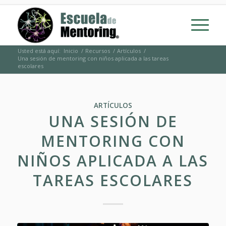
Usted está aquí:
Inicio
/
Recursos
/
Artículos
/
Una sesión de mentoring con niños aplicada a las tareas
escolares
ARTÍCULOS
UNA SESIÓN DE
MENTORING CON
NIÑOS APLICADA A LAS
TAREAS ESCOLARES