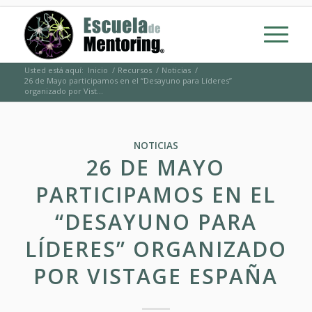
Usted está aquí:
Inicio
/
Recursos
/
Noticias
/
26 de Mayo participamos en el “Desayuno para Líderes”
organizado por Vist...
NOTICIAS
26 DE MAYO
PARTICIPAMOS EN EL
“DESAYUNO PARA
LÍDERES” ORGANIZADO
POR VISTAGE ESPAÑA