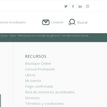
tores Acreditados
Contacto
7 Junio: Taller “Mentoras con mirada de género” con Barcelona Activa...
RECURSOS
Boutique Online
Cursos/Fromación
Libros
Mi cuenta
Pago confirmado
Red de mentores acreditados
Servicios
Términos y condiciones