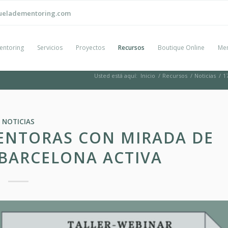
ueladementoring.com
entoring
Servicios
Proyectos
Recursos
Boutique Online
Men
Usted está aquí:
Inicio
/
Recursos
/
Noticias
/
1
NOTICIAS
MENTORAS CON MIRADA DE
BARCELONA ACTIVA