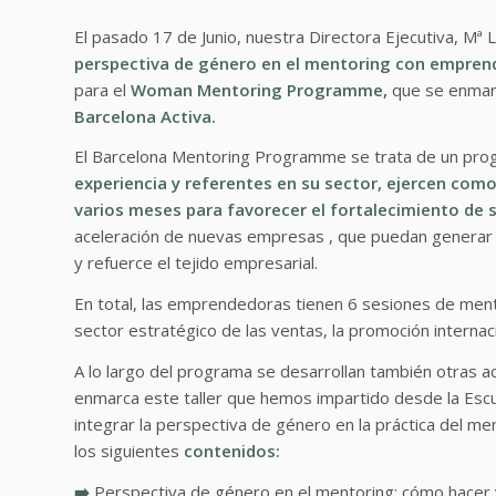
El pasado 17 de Junio, nuestra Directora Ejecutiva, Mª 
perspectiva de género en el mentoring con empren
para el
Woman Mentoring Programme
,
que se enmar
Barcelona Activa.
El Barcelona Mentoring Programme se trata de un pro
experiencia y referentes en su sector, ejercen c
varios meses para favorecer el fortalecimiento de 
aceleración de nuevas empresas , que puedan generar
y refuerce el tejido empresarial.
En total, las emprendedoras tienen 6 sesiones de ment
sector estratégico de las ventas, la promoción internaci
A lo largo del programa se desarrollan también otras a
enmarca este taller que hemos impartido desde la Escu
integrar la perspectiva de género en la práctica del m
los siguientes
contenidos:
➡️
Perspectiva de género en el mentoring: cómo hacer vis