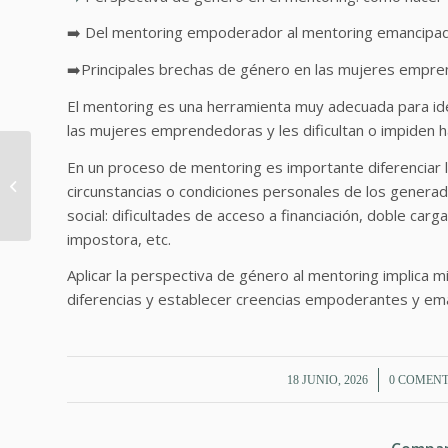
➡️ Del mentoring empoderador al mentoring emancipa
➡️Principales brechas de género en las mujeres emprend
El mentoring es una herramienta muy adecuada para iden
las mujeres emprendedoras y les dificultan o impiden 
26 de Mayo
En un proceso de mentoring es importante diferenciar
participamos en el
circunstancias o condiciones personales de los genera
“Desayuno para
social: dificultades de acceso a financiación, doble car
Líderes” organizado
impostora, etc.
por Vistage...
Aplicar la perspectiva de género al mentoring implica 
diferencias y establecer creencias empoderantes y em
/
/
18 JUNIO, 2026
0 COMENT