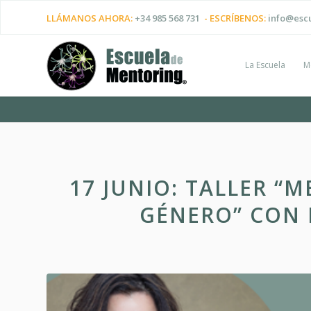
LLÁMANOS AHORA:
+34 985 568 731
- ESCRÍBENOS:
info@esc
La Escuela
M
17 JUNIO: TALLER “
GÉNERO” CON 