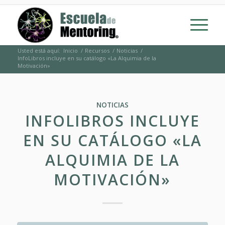
Usted está aquí:
Inicio
/
Recursos
/
Noticias
/
InfoLibros incluye en su catálogo «La Alquimia de la
Motivación»
NOTICIAS
INFOLIBROS INCLUYE
EN SU CATÁLOGO «LA
ALQUIMIA DE LA
MOTIVACIÓN»