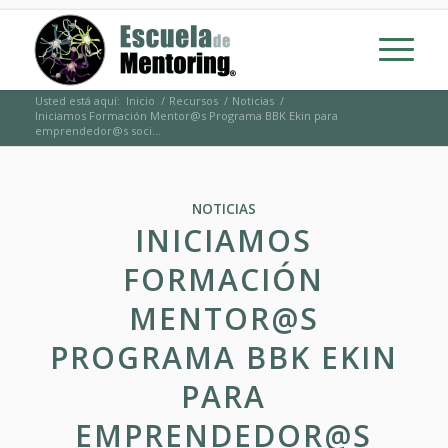
Usted está aquí:
Inicio
/
Recursos
/
Noticias
/
Iniciamos Formación Mentor@s Programa BBK Ekin para
emprendedor@s soci...
NOTICIAS
INICIAMOS
FORMACIÓN
MENTOR@S
PROGRAMA BBK EKIN
PARA
EMPRENDEDOR@S