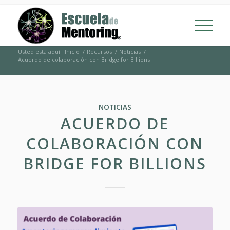
Usted está aquí:
Inicio
/
Recursos
/
Noticias
/
Acuerdo de colaboración con Bridge for Billions
NOTICIAS
ACUERDO DE
COLABORACIÓN CON
BRIDGE FOR BILLIONS