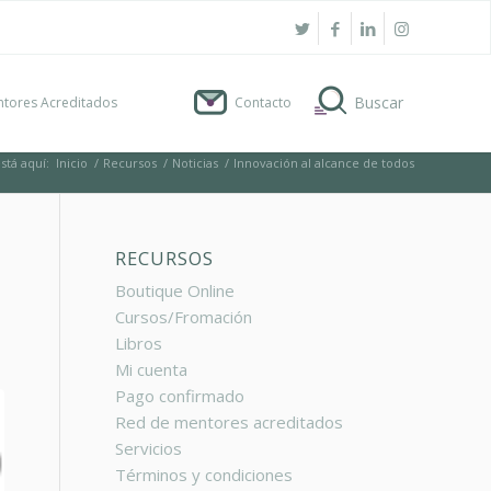
tores Acreditados
Contacto
stá aquí:
Inicio
/
Recursos
/
Noticias
/
Innovación al alcance de todos
RECURSOS
Boutique Online
Cursos/Fromación
Libros
Mi cuenta
Pago confirmado
Red de mentores acreditados
Servicios
Términos y condiciones