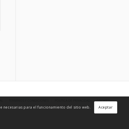
AL
TÉRMINOS Y CONDICIONES
POLÍTICA DE PRIVACIDAD
COOKIES
 necesarias para el funcionamiento del sitio web.
Aceptar