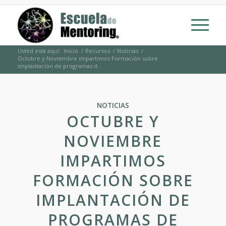
Usted está aquí:
Inicio
/
Recursos
/
Noticias
/
Octubre y Noviembre impartimos Formación sobre
implantación de programas d...
NOTICIAS
OCTUBRE Y
NOVIEMBRE
IMPARTIMOS
FORMACIÓN SOBRE
IMPLANTACIÓN DE
PROGRAMAS DE