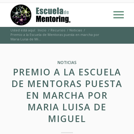
Usted está aquí:
Inicio
/
Recursos
/
Noticias
/
Premio a la Escuela de Mentoras puesta en marcha por
Maria Luisa de Mi...
NOTICIAS
PREMIO A LA ESCUELA
DE MENTORAS PUESTA
EN MARCHA POR
MARIA LUISA DE
MIGUEL