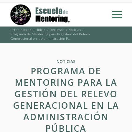
Usted está aquí:
Inicio
/
Recursos
/
Noticias
/
Programa de Mentoring para la gestión del Relevo
Generacional en la Administración P...
NOTICIAS
PROGRAMA DE
MENTORING PARA LA
GESTIÓN DEL RELEVO
GENERACIONAL EN LA
ADMINISTRACIÓN
PÚBLICA