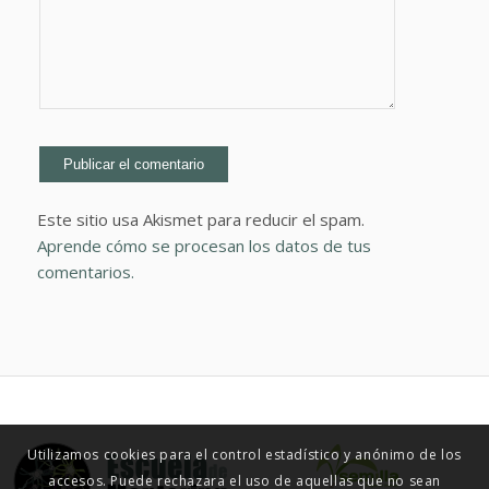
Este sitio usa Akismet para reducir el spam.
Aprende cómo se procesan los datos de tus
comentarios.
Utilizamos cookies para el control estadístico y anónimo de los
accesos. Puede rechazara el uso de aquellas que no sean
© ESCUELA DE MENTORING 2015