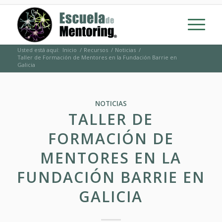
Usted está aquí:
Inicio
/
Recursos
/
Noticias
/
Taller de Formación de Mentores en la Fundación Barrie en
Galicia
NOTICIAS
TALLER DE
FORMACIÓN DE
MENTORES EN LA
FUNDACIÓN BARRIE EN
GALICIA