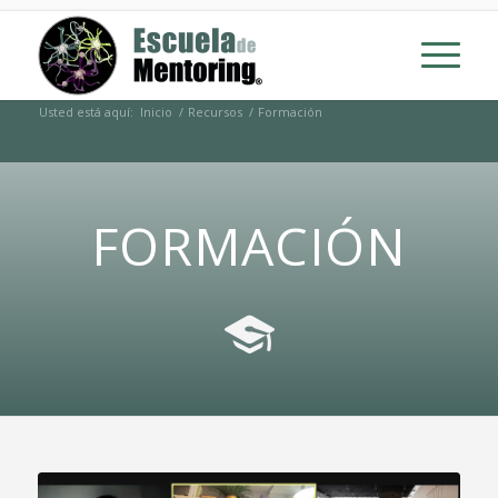
Usted está aquí:
Inicio
/
Recursos
/
Formación
FORMACIÓN