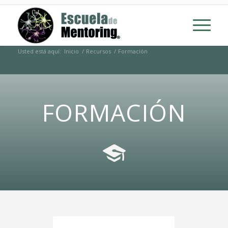
Usted está aquí:
Inicio
/
Recursos
/
Formación
FORMACIÓN