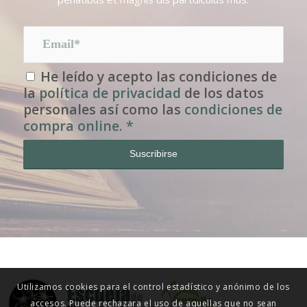
He leído y acepto las condiciones de
la
política de privacidad
de los datos
personales así como las
condiciones de
compra online.
*
Utilizamos cookies para el control estadístico y anónimo de los
© ESCUELA DE MENTORING 2015
accesos. Puede rechazara el uso de aquellas que no sean