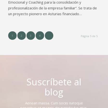
Emocional y Coaching para la consolidación y
profesionalización de la empresa familiar”. Se trata de
un proyecto pionero en Asturias financiado…
1
2
3
4
5
Página 5 de 5
Suscríbete al
blog
Aenean massa. Cum sociis natoque
penatibus et magnis dis partdiculus mus.