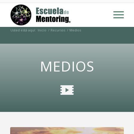
Usted está aquí:
Inicio
/
Recursos
/
Medios
MEDIOS