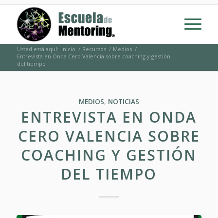
Usted está aquí:
Inicio
/
Recursos
/
Medios
/
Entrevista en Onda Cero Valencia sobre coaching y gestión
del tiempo
MEDIOS
,
NOTICIAS
ENTREVISTA EN ONDA
CERO VALENCIA SOBRE
COACHING Y GESTIÓN
DEL TIEMPO