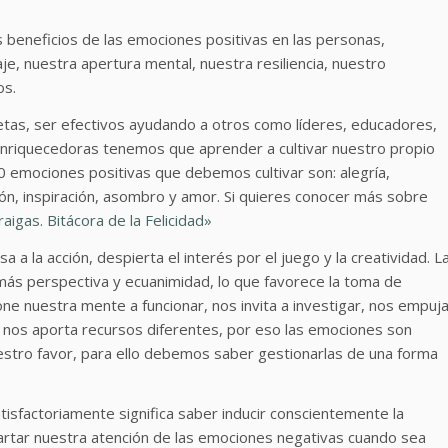
 beneficios de las emociones positivas en las personas,
, nuestra apertura mental, nuestra resiliencia, nuestro
os.
tas, ser efectivos ayudando a otros como líderes, educadores,
 enriquecedoras tenemos que aprender a cultivar nuestro propio
10 emociones positivas que debemos cultivar son: alegría,
sión, inspiración, asombro y amor. Si quieres conocer más sobre
raigas. Bitácora de la Felicidad»
a a la acción, despierta el interés por el juego y la creatividad. L
más perspectiva y ecuanimidad, lo que favorece la toma de
one nuestra mente a funcionar, nos invita a investigar, nos empuj
va nos aporta recursos diferentes, por eso las emociones son
stro favor, para ello debemos saber gestionarlas de una forma
tisfactoriamente significa saber inducir conscientemente la
tar nuestra atención de las emociones negativas cuando sea