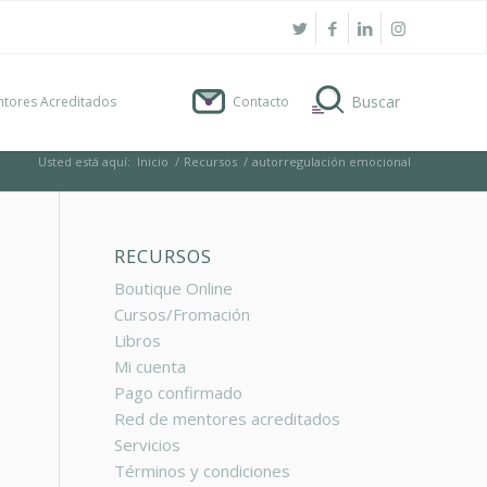
tores Acreditados
Contacto
Usted está aquí:
Inicio
/
Recursos
/
autorregulación emocional
RECURSOS
Boutique Online
Cursos/Fromación
Libros
Mi cuenta
Pago confirmado
Red de mentores acreditados
Servicios
Términos y condiciones