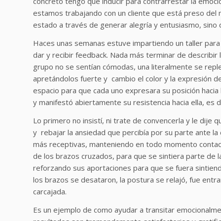
concreto tengo que inducir para contrarrestar la emoci
estamos trabajando con un cliente que está preso del
estado a través de generar alegría y entusiasmo, sino 
Haces unas semanas estuve impartiendo un taller para 
dar y recibir feedback. Nada más terminar de describir 
grupo no se sentían cómodas, una literalmente se repl
apretándolos fuerte y cambio el color y la expresión de
espacio para que cada uno expresara su posición hacia 
y manifestó abiertamente su resistencia hacia ella, es d
Lo primero no insistí, ni trate de convencerla y le dije
y rebajar la ansiedad que percibía por su parte ante l
más receptivas, manteniendo en todo momento contacto,
de los brazos cruzados, para que se sintiera parte de 
reforzando sus aportaciones para que se fuera sintien
los brazos se desataron, la postura se relajó, fue entr
carcajada.
Es un ejemplo de como ayudar a transitar emocionalmen