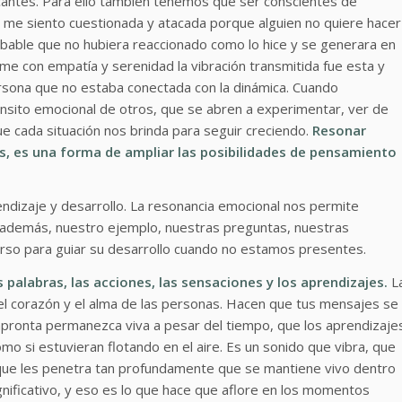
cantes. Para ello también tenemos que ser conscientes de
 me siento cuestionada y atacada porque alguien no quiere hacer
robable que no hubiera reaccionado como lo hice y se generara en
rme con empatía y serenidad la vibración transmitida fue esta y
ersona que no estaba conectada con la dinámica. Cuando
ánsito emocional de otros, que se abren a experimentar, ver de
e cada situación nos brinda para seguir creciendo.
Resonar
 es una forma de ampliar las posibilidades de pensamiento
endizaje y desarrollo. La resonancia emocional nos permite
si además, nuestro ejemplo, nuestras preguntas, nuestras
urso para guiar su desarrollo cuando no estamos presentes.
 palabras, las acciones, las sensaciones y los aprendizajes.
L
 el corazón y el alma de las personas. Hacen que tus mensajes se
mpronta permanezca viva a pesar del tiempo, que los aprendizaje
o si estuvieran flotando en el aire. Es un sonido que vibra, que
 que les penetra tan profundamente que se mantiene vivo dentro
gnificativo, y eso es lo que hace que aflore en los momentos