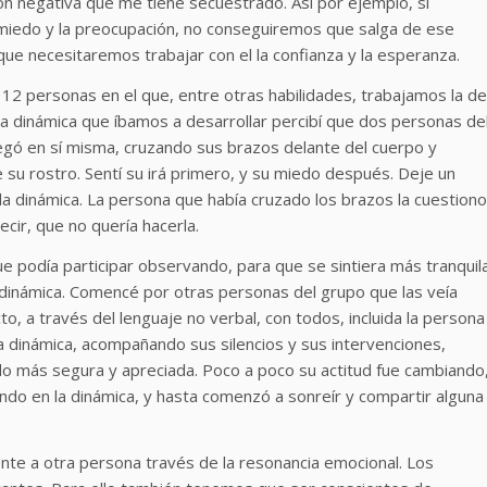
ón negativa que me tiene secuestrado. Así por ejemplo, si
 miedo y la preocupación, no conseguiremos que salga de ese
que necesitaremos trabajar con el la confianza y la esperanza.
12 personas en el que, entre otras habilidades, trabajamos la de
la dinámica que íbamos a desarrollar percibí que dos personas de
egó en sí misma, cruzando sus brazos delante del cuerpo y
 su rostro. Sentí su irá primero, y su miedo después. Deje un
la dinámica. La persona que había cruzado los brazos la cuestiono
ecir, que no quería hacerla.
 que podía participar observando, para que se sintiera más tranquil
a dinámica. Comencé por otras personas del grupo que las veía
 a través del lenguaje no verbal, con todos, incluida la persona
la dinámica, acompañando sus silencios y sus intervenciones,
do más segura y apreciada. Poco a poco su actitud fue cambiando
ando en la dinámica, y hasta comenzó a sonreír y compartir alguna
te a otra persona través de la resonancia emocional. Los