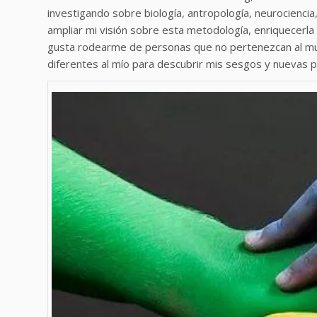
investigando sobre biología, antropología, neurociencia
ampliar mi visión sobre esta metodología, enriquecerl
gusta rodearme de personas que no pertenezcan al mun
diferentes al mío para descubrir mis sesgos y nuevas p