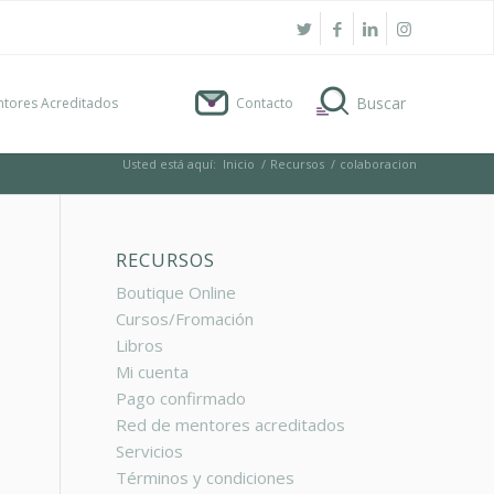
tores Acreditados
Contacto
Usted está aquí:
Inicio
/
Recursos
/
colaboracion
RECURSOS
Boutique Online
Cursos/Fromación
Libros
Mi cuenta
Pago confirmado
Red de mentores acreditados
Servicios
Términos y condiciones