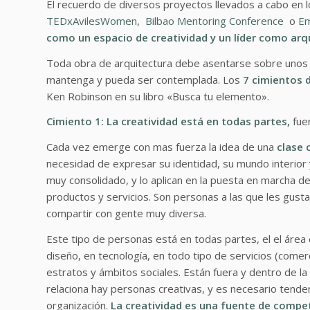
El recuerdo de diversos proyectos llevados a cabo en 
TEDxAvilesWomen
,
Bilbao Mentoring Conference
o
Em
como un espacio de creatividad y un líder como arq
Toda obra de arquitectura debe asentarse sobre unos s
mantenga y pueda ser contemplada. Los
7 cimientos d
Ken Robinson en su libro «Busca tu elemento».
Cimiento 1: La creatividad está en todas partes,
fuer
Cada vez emerge con mas fuerza la idea de una
clase 
necesidad de expresar su identidad, su mundo interior y
muy consolidado, y lo aplican en la puesta en marcha d
productos y servicios. Son personas a las que les gust
compartir con gente muy diversa.
Este tipo de personas está en todas partes, el el área d
diseño, en tecnología, en todo tipo de servicios (comerc
estratos y ámbitos sociales. Están fuera y dentro de la
relaciona hay personas creativas, y es necesario tende
organización.
La creatividad es una fuente de compe