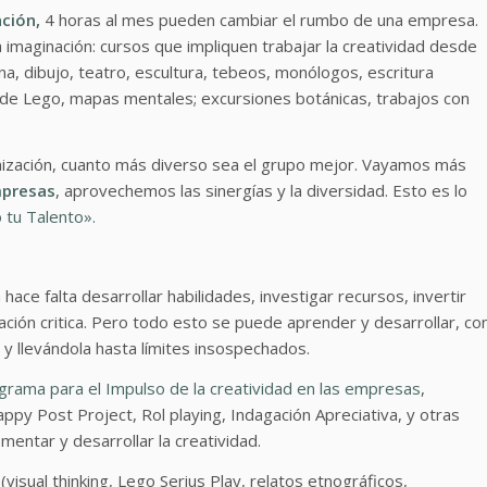
ción,
4 horas al mes pueden cambiar el rumbo de una empresa.
imaginación: cursos que impliquen trabajar la creatividad desde
ina, dibujo, teatro, escultura, tebeos, monólogos, escritura
es de Lego, mapas mentales; excursiones botánicas, trabajos con
nización, cuanto más diverso sea el grupo mejor. Vayamos más
mpresas
, aprovechemos las sinergías y la diversidad. Esto es lo
o tu Talento».
hace falta desarrollar habilidades, investigar recursos, invertir
ación critica. Pero todo esto se puede aprender y desarrollar, co
y llevándola hasta límites insospechados.
grama para el Impulso de la creatividad en las empresas
,
y Post Project, Rol playing, Indagación Apreciativa, y otras
entar y desarrollar la creatividad.
isual thinking, Lego Serius Play, relatos etnográficos,