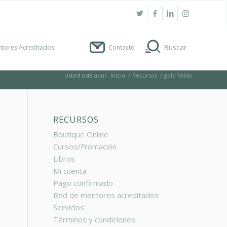
tores Acreditados
Contacto
Usted está aquí:
Inicio
/
Recursos
/
gold fields
RECURSOS
Boutique Online
Cursos/Fromación
Libros
N
Mi cuenta
Pago confirmado
Red de mentores acreditados
Servicios
Términos y condiciones