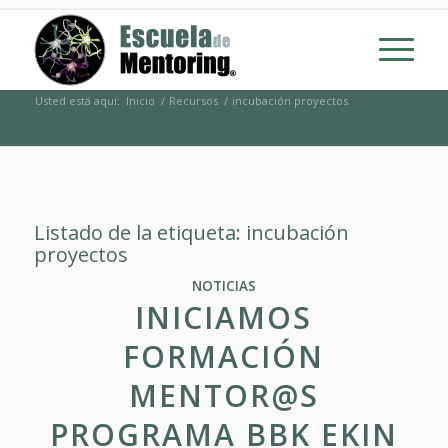
Usted está aquí:
Inicio
/
Recursos
/
incubación proyectos
Listado de la etiqueta:
incubación
proyectos
NOTICIAS
INICIAMOS
FORMACIÓN
MENTOR@S
PROGRAMA BBK EKIN